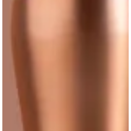
أين تريد التوصيل؟
أين تريد التوصيل؟
استخدم موقعك أو اختر منطقة للبدء
موقعي الحالي
اختر منطقة
الأكثر طلباً
مكعبات البراونيز-جديد
كرسبي كلاسترز
مكس كلاسترز
دلة قهوة عربية
الاصناف